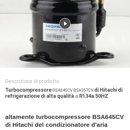
DEL
SITO
POLITICA
SULLA
PRIVACY
Descrizione di prodotto
Turbocompressore
di Hitachi di
BSA645CV BSA357CV
refrigerazione di alta qualità
R134a 50HZ
di
altamente turbocompressore BSA645CV
di Hitachi del condizionatore d'aria