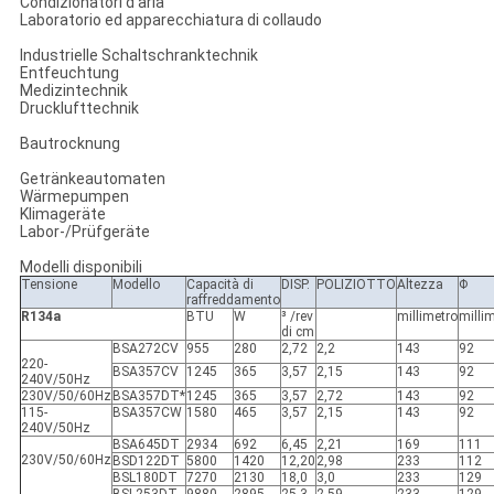
Condizionatori d'aria
Laboratorio ed apparecchiatura di collaudo
Industrielle Schaltschranktechnik
Entfeuchtung
Medizintechnik
Drucklufttechnik
Bautrocknung
Getränkeautomaten
Wärmepumpen
Klimageräte
Labor-/Prüfgeräte
Modelli disponibili
Tensione
Modello
Capacità di
DISP.
POLIZIOTTO
Altezza
Φ
raffreddamento
R134a
BTU
W
³ /rev
millimetro
milli
di cm
BSA272CV
955
280
2,72
2,2
143
92
220-
BSA357CV
1245
365
3,57
2,15
143
92
240V/50Hz
230V/50/60Hz
BSA357DT*
1245
365
3,57
2,72
143
92
115-
BSA357CW
1580
465
3,57
2,15
143
92
240V/50Hz
BSA645DT
2934
692
6,45
2,21
169
111
230V/50/60Hz
BSD122DT
5800
1420
12,20
2,98
233
112
BSL180DT
7270
2130
18,0
3,0
233
129
BSL253DT
9880
2895
25,3
2,59
233
129