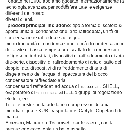
Fondato nel 2000 abbiamo adottato internazionalmente la
tecnologia avanzata per soddisfare tutte le esigenze
differenti del nostro
diversi clienti.
I prodotti principali includono:
tipo a forma di scatola &
aperto unità di condensazione, aria raffreddata, unità di
condensazione raffreddate ad acqua,
mono tipo unità di condensazione, unità di condensazione
della vite di bassa temperatura, scaffali del compressore,
refrigeratori industriali, dispositivi di raffreddamento di aria
di
serie, dispositivi di raffreddamento di aria di salto del
D-
doppio lato, dispositivi di raffreddamento di aria di
disgelamento dell'acqua, di spaccatura del blocco
condensatore raffreddato aria,
condensatori raffreddati ad acqua di
SHELL,
metropolitana-
evaporatore di
SHELL e gruppi di regolazione
metropolitana-
elettrici, ecc.
Tutte le nostre unità adottano i compressori di fama
mondiale quale KUB, trasportatore, Carlyle, Copeland di
marca,
Emerson, Maneurop, Tecumseh, danfoss ecc., con la
prestazione eccellente un bello aspetto.