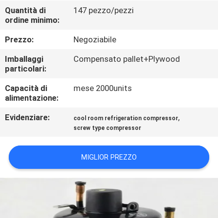
DELLA
Quantità di
147 pezzo/pezzi
ordine minimo:
FABBRICA
Prezzo:
Negoziabile
CONTROLLO
Imballaggi
Compensato pallet+Plywood
DI
particolari:
QUALITÀ
Capacità di
mese 2000units
alimentazione:
CONTATTICI
Evidenziare:
,
cool room refrigeration compressor
screw type compressor
RICHIEDA
MIGLIOR PREZZO
UNA
CITAZIONE
MAPPA