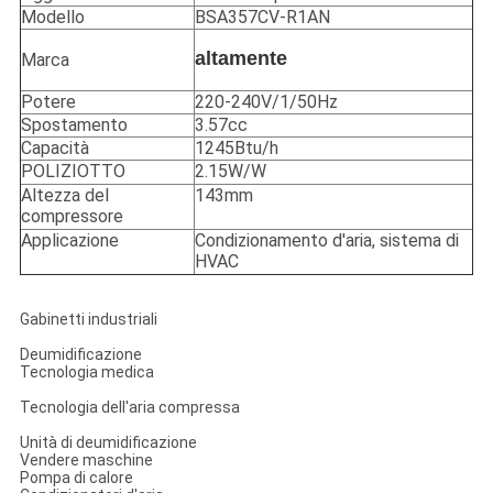
Modello
BSA357CV-R1AN
altamente
Marca
Potere
220-240V/1/50Hz
Spostamento
3.57cc
Capacità
1245Btu/h
POLIZIOTTO
2.15W/W
Altezza del
143mm
compressore
Applicazione
Condizionamento d'aria, sistema di
HVAC
Gabinetti industriali
Deumidificazione
Tecnologia medica
Tecnologia dell'aria compressa
Unità di deumidificazione
Vendere maschine
Pompa di calore