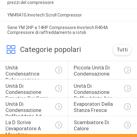
prezzi del compressore
YM49A1G Invotech Scroll Compressor
Serie YM 2HP a 14HP Compressore Invotech R404A
Compressore di raffreddamento a rotoli
Categorie popolari
Tutti
Unità 
Piccola Unità Di 
Condensatrice 
Condensazione
Refrigerazione
Unità Di 
Unità Di 
Condensazione 
Condensazione 
Ermetica Dei Semi
Raffreddata Aria
Unità Di 
Evaporatori Della 
Condensazione 
Stanza Fresca
Raffreddate Ad 
La D Scrive 
Scambiatore Di 
Acqua
L'evaporatore A 
Calore
Macchina