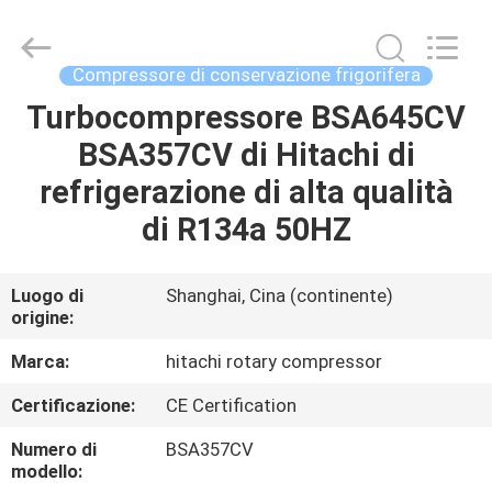
Shanghai KUB
Refrigeration
Equipment
Co.,
Ltd..
Compressore di conservazione frigorifera
All
Rights
Reserved.
Turbocompressore BSA645CV
CASA
BSA357CV di Hitachi di
PRODOTTI
refrigerazione di alta qualità
di R134a 50HZ
MOSTRA
VR
Luogo di
Shanghai, Cina (continente)
origine:
CIRCA
Marca:
hitachi rotary compressor
NOI
Certificazione:
CE Certification
Numero di
BSA357CV
GIRO
modello: