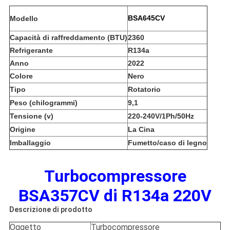
BSA645CV
Modello
Capacità di raffreddamento (BTU)
2360
Refrigerante
R134a
Anno
2022
Colore
Nero
Tipo
Rotatorio
Peso (chilogrammi)
9,1
Tensione (v)
220-240V/1Ph/50Hz
Origine
La Cina
Imballaggio
Fumetto/caso di legno
Turbocompressore
BSA357CV di R134a 220V
Descrizione di prodotto
Oggetto
Turbocompressore