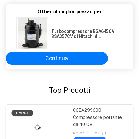
Ottieni il miglior prezzo per
Turbocompressore BSA645CV
BSA357CV di Hitachi di
refrigerazione di alta qualità di
R134a 50HZ
Continua
Top Prodotti
06EA299600
Compressore portante
da 40 CV
Negoziabile MOQ:1