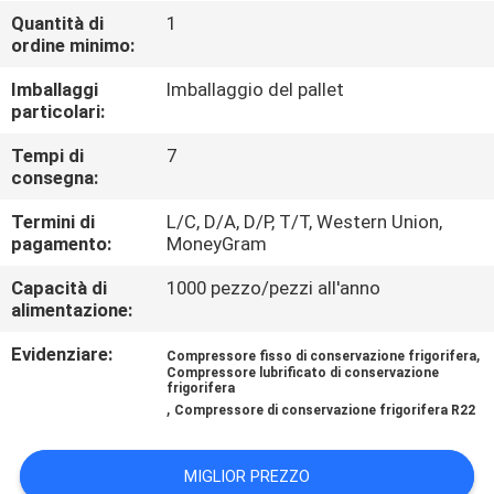
DELLA
Quantità di
1
ordine minimo:
FABBRICA
Imballaggi
Imballaggio del pallet
particolari:
CONTROLLO
DI
Tempi di
7
consegna:
QUALITÀ
Termini di
L/C, D/A, D/P, T/T, Western Union,
pagamento:
MoneyGram
CONTATTICI
Capacità di
1000 pezzo/pezzi all'anno
alimentazione:
RICHIEDA
Evidenziare:
,
Compressore fisso di conservazione frigorifera
UNA
Compressore lubrificato di conservazione
frigorifera
,
CITAZIONE
Compressore di conservazione frigorifera R22
MIGLIOR PREZZO
MAPPA