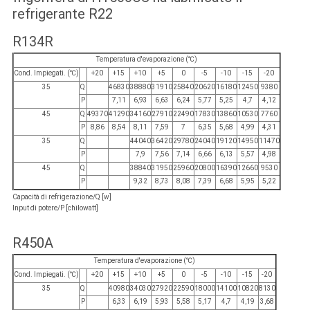
refrigerante R22
R134R
Temperatura d'evaporazione (℃)
Cond. Impiegati. (℃)
+20
+15
+10
+5
0
-5
-10
-15
-20
35
Q
46830
38880
31910
25840
20620
16180
12450
9380
P
7,11
6,93
6,63
6,24
5,77
5,25
4,7
4,12
45
Q
49370
41290
34160
27910
22490
17830
13860
10530
7760
P
8,86
8,54
8,11
7,59
7
6,35
5,68
4,99
4,31
35
Q
44040
36420
29780
24040
19120
14950
11470
P
7,9
7,56
7,14
6,66
6,13
5,57
4,98
45
Q
38840
31950
25960
20800
16390
12660
9530
P
9,32
8,73
8,08
7,39
6,68
5,95
5,22
Capacità di refrigerazione/Q [w]
Input di potere/P [chilowatt]
R450A
Temperatura d'evaporazione (℃)
Cond. Impiegati. (℃)
+20
+15
+10
+5
0
-5
-10
-15
-20
35
Q
40980
34030
27920
22590
18000
14100
10820
8130
P
6,33
6,19
5,93
5,58
5,17
4,7
4,19
3,68