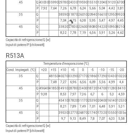
45
Q
43030
35990
29780
24330
19590
15510
12040
9120
6700
P
7,92
7,64
7,26
6,78
6,24
5,66
5,04
4,42
3,81
35
Q
38590
31870
26010
20940
16610
12950
9920
P
7,04
6,75
6,38
5,95
5,47
4,97
4,45
45
Q
33820
27830
22600
18080
14220
10950
8210
P
8,32
7,78
7,19
6,56
5,91
5,26
4,62
Capacità di refrigerazione/Q [w]
Input di potere/P [chilowatt]
R513A
Temperatura d'evaporazione (℃)
Cond. Impiegati. (℃)
+20
+15
+10
+5
0
-5
-10
-15
-20
35
Q
48150
40270
33290
27170
21860
17290
13430
10220
P
7,48
7,27
6,96
6,56
6,09
5,56
4,99
4,4
45
Q
49640
41850
34910
28780
23400
18720
14700
11280
8410
P
9,38
8,53
7,97
7,36
6,7
6
5,3
4,59
35
Q
45410
37820
31170
25390
20400
16140
12530
P
8,21
7,89
7,49
7,01
6,48
5,91
5,31
45
Q
39530
32770
26870
21740
17320
13550
1035o
P
9,7
9,13
8,49
7,8
7,07
6,33
5,58
Capacità di refrigerazione/Q [w]
Input di potere/P [chilowatt]