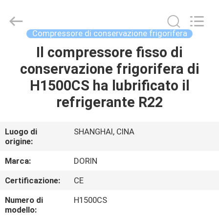
Shanghai KUB
Refrigeration
Equipment
Co.,
Ltd..
Compressore di conservazione frigorifera
All
Rights
Reserved.
Il compressore fisso di
CASA
conservazione frigorifera di
PRODOTTI
H1500CS ha lubrificato il
refrigerante R22
MOSTRA
VR
Luogo di
SHANGHAI, CINA
origine:
CIRCA
Marca:
DORIN
NOI
Certificazione:
CE
Numero di
H1500CS
GIRO
modello: