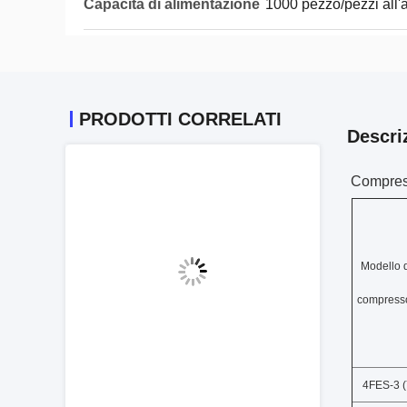
Capacità di alimentazione
1000 pezzo/pezzi all'
PRODOTTI CORRELATI
Descri
Compresso
Modello 
compress
4FES-3 (