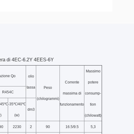
ifera di 4EC-6.2Y 4EES-6Y
Massimo
razione Qo
olio
Corrente
potere
tassa
Peso
R454C
massima di
consump-
(chilogrammi)
/45℃
-35℃/40℃
funzionamento
tion
dm3
)
(w)
(chilowatt)
90
2230
2
90
16.5/9.5
5,3