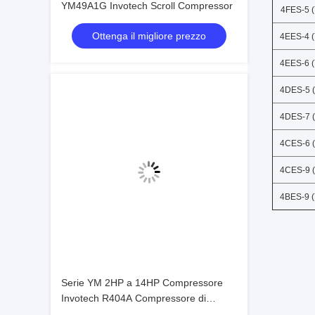
YM49A1G Invotech Scroll Compressor
4FES-5 (
Ottenga il migliore prezzo
4EES-4 (
4EES-6 (
4DES-5 (
4DES-7 (
4CES-6 (
4CES-9 (
4BES-9 (
Serie YM 2HP a 14HP Compressore
Invotech R404A Compressore di
raffreddamento a rotoli