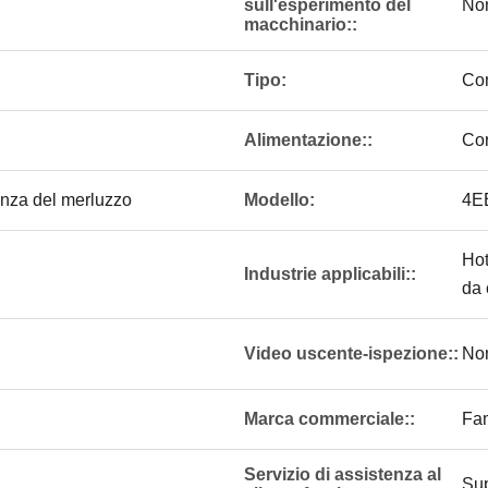
sull'esperimento del
Non
macchinario::
Tipo:
Com
Alimentazione::
Cor
anza del merluzzo
Modello:
4E
Hot
Industrie applicabili::
da 
Video uscente-ispezione::
Non
Marca commerciale::
Fa
Servizio di assistenza al
Sup