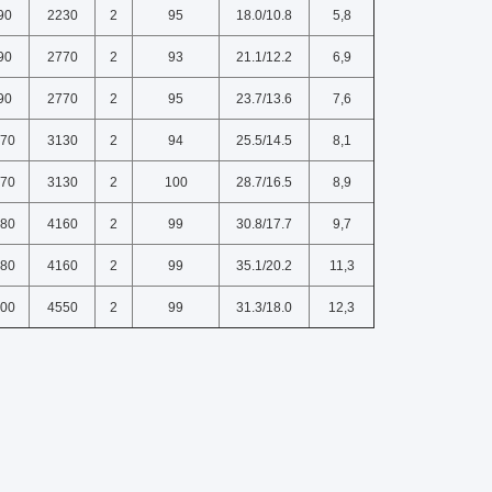
90
2230
2
95
18.0/10.8
5,8
90
2770
2
93
21.1/12.2
6,9
90
2770
2
95
23.7/13.6
7,6
70
3130
2
94
25.5/14.5
8,1
70
3130
2
100
28.7/16.5
8,9
80
4160
2
99
30.8/17.7
9,7
80
4160
2
99
35.1/20.2
11,3
00
4550
2
99
31.3/18.0
12,3