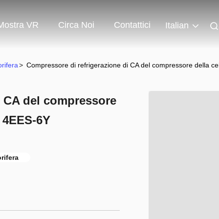
Mostra VR
Circa Noi
Contattici
Italian
rifera
>
Compressore di refrigerazione di CA del compressore della cel
i CA del compressore
2Y 4EES-6Y
rifera