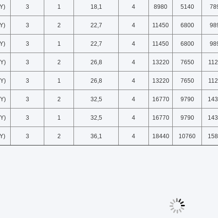
Y)
3
1
18,1
4
8980
5140
78
Y)
3
2
22,7
4
11450
6800
98
Y)
3
1
22,7
4
11450
6800
98
Y)
3
2
26,8
4
13220
7650
112
Y)
3
1
26,8
4
13220
7650
112
Y)
3
2
32,5
4
16770
9790
143
Y)
3
1
32,5
4
16770
9790
143
Y)
3
2
36,1
4
18440
10760
158