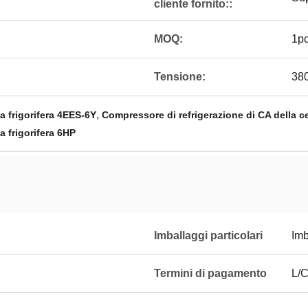
cliente fornito::
MOQ:
1p
Tensione:
38
,
a frigorifera 4EES-6Y
Compressore di refrigerazione di CA della cel
a frigorifera 6HP
Imballaggi particolari
Imb
Termini di pagamento
L/C