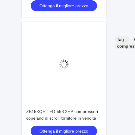
Ottenga il migliore prezzo
Tag：
compresso
ZB15KQE-TFD-558 2HP compressori
copeland di scroll fornitore in vendita
Ottenga il migliore prezzo