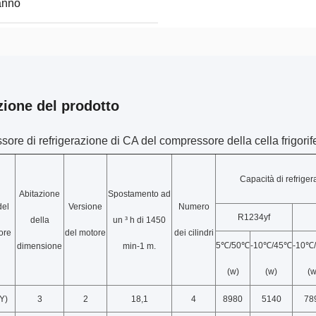
anno
zione del prodotto
re di refrigerazione di CA del compressore della cella frigor
Capacità di refrige
Abitazione
Spostamento ad
del
Versione
Numero
R1234yf
della
un ³ h di 1450
ore
del motore
dei cilindri
5℃/50℃
-10℃/45℃
-10℃
dimensione
min-1 m.
(w)
(w)
(w
Y)
3
2
18,1
4
8980
5140
78