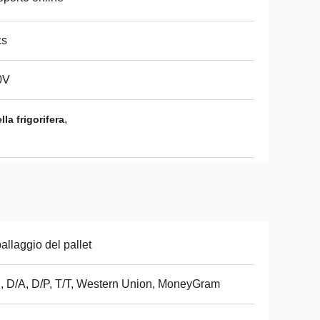
cs
0V
,
la frigorifera
allaggio del pallet
, D/A, D/P, T/T, Western Union, MoneyGram