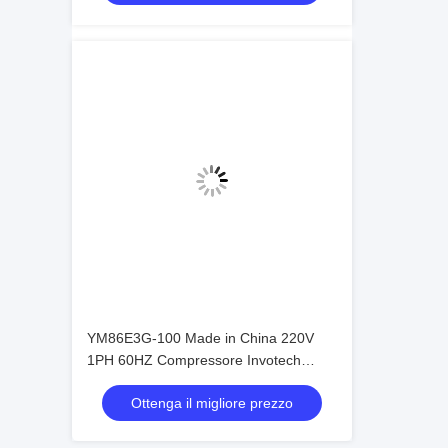
YM86E3G-100 Made in China 220V
1PH 60HZ Compressore Invotech
Compressore Refrigerante
Ottenga il migliore prezzo
Compressore 5HP Prezzo