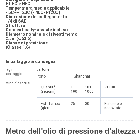
HCFC e HFC
Temperatura media applicabile
- 5C~+120C (- 40C-+120C)
Dimensione del collegamento
1/4 di SAE
Struttura
Concentically- assiale incluso
Diametro nominale di rivestimento
2.5in (φ63.5)
Classe di precisione
(Classe 1,6)
Imballaggio & consegna
Dettagli
cartone
d'imballaggio
Porto
Shanghai
Termine d'esecuzione:
Quantità
1 -
101 -
>1000
(insiemi)
100
1000
Est. Tempo
25
30
Per essere
(giorni)
negoziato
Metro dell'olio di pressione d'altezza 