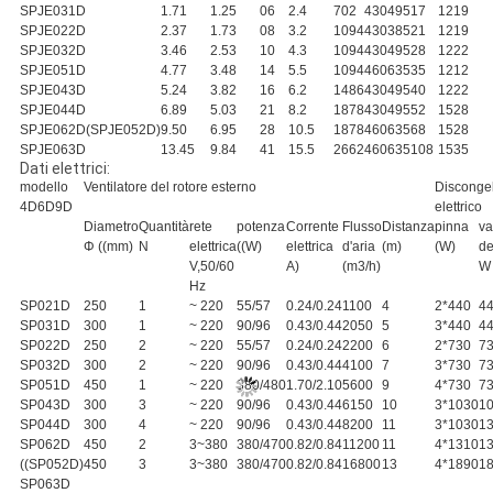
SPJE031D
1.71
1.25
06
2.4
702
430
495
17
12
19
SPJE022D
2.37
1.73
08
3.2
1094
430
385
21
12
19
SPJE032D
3.46
2.53
10
4.3
1094
430
495
28
12
22
SPJE051D
4.77
3.48
14
5.5
1094
460
635
35
12
12
SPJE043D
5.24
3.82
16
6.2
1486
430
495
40
12
22
SPJE044D
6.89
5.03
21
8.2
1878
430
495
52
15
28
SPJE062D(SPJE052D)
9.50
6.95
28
10.5
1878
460
635
68
15
28
SPJE063D
13.45
9.84
41
15.5
2662
460
635
108
15
35
Dati elettrici:
modello
Ventilatore del rotore esterno
Disconge
4D6D9D
elettrico
Diametro
Quantità
rete
potenza
Corrente
Flusso
Distanza
pinna
va
Φ ((mm)
N
elettrica
((W)
elettrica
d'aria
(m)
(W)
de
V,50/60
A)
(m3/h)
W
Hz
SP021D
250
1
~ 220
55/57
0.24/0.24
1100
4
2*440
4
SP031D
300
1
~ 220
90/96
0.43/0.44
2050
5
3*440
4
SP022D
250
2
~ 220
55/57
0.24/0.24
2200
6
2*730
7
SP032D
300
2
~ 220
90/96
0.43/0.44
4100
7
3*730
7
SP051D
450
1
~ 220
380/480
1.70/2.10
5600
9
4*730
7
SP043D
300
3
~ 220
90/96
0.43/0.44
6150
10
3*1030
1
SP044D
300
4
~ 220
90/96
0.43/0.44
8200
11
3*1030
1
SP062D
450
2
3~380
380/470
0.82/0.84
11200
11
4*1310
1
((SP052D)
450
3
3~380
380/470
0.82/0.84
16800
13
4*1890
1
SP063D