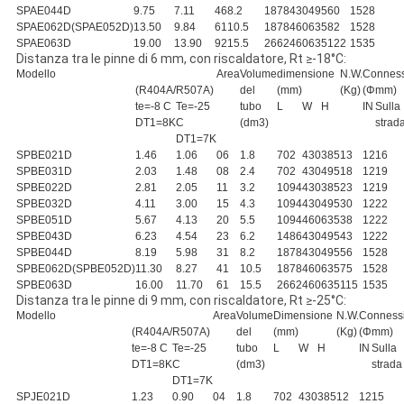
SPAE044D
9.75
7.11
46
8.2
1878
430
495
60
15
28
SPAE062D(SPAE052D)
13.50
9.84
61
10.5
1878
460
635
82
15
28
SPAE063D
19.00
13.90
92
15.5
2662
460
635
122
15
35
Distanza tra le pinne di 6 mm, con riscaldatore, Rt ≥-18°C:
Modello
Area
Volume
dimensione
N.W.
Connes
(R404A/R507A)
del
(mm)
(Kg)
(Φmm)
te=-8 C
Te=-25
tubo
L
W
H
IN
Sulla
DT1=8K
C
(dm3)
strad
DT1=7K
SPBE021D
1.46
1.06
06
1.8
702
430
385
13
12
16
SPBE031D
2.03
1.48
08
2.4
702
430
495
18
12
19
SPBE022D
2.81
2.05
11
3.2
1094
430
385
23
12
19
SPBE032D
4.11
3.00
15
4.3
1094
430
495
30
12
22
SPBE051D
5.67
4.13
20
5.5
1094
460
635
38
12
22
SPBE043D
6.23
4.54
23
6.2
1486
430
495
43
12
22
SPBE044D
8.19
5.98
31
8.2
1878
430
495
56
15
28
SPBE062D(SPBE052D)
11.30
8.27
41
10.5
1878
460
635
75
15
28
SPBE063D
16.00
11.70
61
15.5
2662
460
635
115
15
35
Distanza tra le pinne di 9 mm, con riscaldatore, Rt ≥-25°C:
Modello
Area
Volume
Dimensione
N.W.
Conness
(R404A/R507A)
del
(mm)
(Kg)
(Φmm)
te=-8 C
Te=-25
tubo
L
W
H
IN
Sulla
DT1=8K
C
(dm3)
strada
DT1=7K
SPJE021D
1.23
0.90
04
1.8
702
430
385
12
12
15