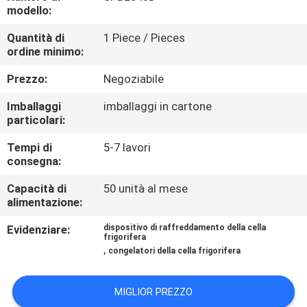
DELLA
modello:
FABBRICA
Quantità di
1 Piece / Pieces
ordine minimo:
CONTROLLO
Prezzo:
Negoziabile
DI
Imballaggi
imballaggi in cartone
QUALITÀ
particolari:
Tempi di
5-7 lavori
consegna:
CONTATTICI
Capacità di
50 unità al mese
alimentazione:
RICHIEDA
Evidenziare:
dispositivo di raffreddamento della cella
UNA
frigorifera
,
congelatori della cella frigorifera
CITAZIONE
MIGLIOR PREZZO
MAPPA