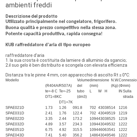
ambienti freddi
Descrizione del prodotto
Utilizzato principalmente nel congelatore, frigorifero.
Buona qualità e prezzo competitivo nella stessa zona.
Potente capacità produttiva, rapida consegna!
KUB raffreddatore d'aria di tipo europeo
raffreddatore d'aria
1. la sua crosta è costituita da lamiere di alluminio da sgancio;
2.il suo gelo è ben distribuito e scongela con elevata efficienza
Distanza tra le pinne 4 mm, con apparecchio di ascolto Rt ≥ 0°C:
Modello
Volume
dimensione
N.W.
Connessio
(R404A/R507A)
del
(mm)
(Kg)
(Φmm)
te=-8 C
Te=-25
tubo
L
W
H
IN
Sulla
DT1=8K
C
(dm3)
strada
DT1=7K
SPAE021D
1.73
1.26
09
1.8
702
430
385
14
12
16
SPAE031D
2.41
1.76
12
2.4
702
430
495
19
12
19
SPAE022D
3.35
2.44
17
3.2
1094
430
385
25
12
19
SPAE032D
4.89
3.57
23
4.3
1094
430
495
32
12
22
SPAE051D
6.75
4.92
31
5.5
1094
460
635
41
12
22
SPAE043D
7.41
5.40
35
6.2
1486
430
495
46
12
22