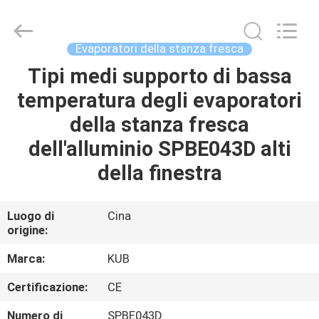
Shanghai KUB
Refrigeration
Equipment
Co.,
Ltd..
Evaporatori della stanza fresca
All
Rights
Reserved.
Tipi medi supporto di bassa
CASA
temperatura degli evaporatori
PRODOTTI
della stanza fresca
dell'alluminio SPBE043D alti
MOSTRA
della finestra
VR
Luogo di
Cina
origine:
CIRCA
NOI
Marca:
KUB
Certificazione:
CE
GIRO
Numero di
SPBE043D