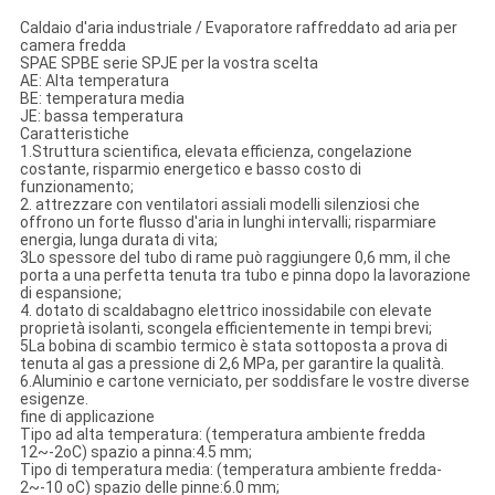
Caldaio d'aria industriale / Evaporatore raffreddato ad aria per
camera fredda
SPAE SPBE serie SPJE per la vostra scelta
AE: Alta temperatura
BE: temperatura media
JE: bassa temperatura
Caratteristiche
1.Struttura scientifica, elevata efficienza, congelazione
costante, risparmio energetico e basso costo di
funzionamento;
2. attrezzare con ventilatori assiali modelli silenziosi che
offrono un forte flusso d'aria in lunghi intervalli; risparmiare
energia, lunga durata di vita;
3Lo spessore del tubo di rame può raggiungere 0,6 mm, il che
porta a una perfetta tenuta tra tubo e pinna dopo la lavorazione
di espansione;
4. dotato di scaldabagno elettrico inossidabile con elevate
proprietà isolanti, scongela efficientemente in tempi brevi;
5La bobina di scambio termico è stata sottoposta a prova di
tenuta al gas a pressione di 2,6 MPa, per garantire la qualità.
6.Aluminio e cartone verniciato, per soddisfare le vostre diverse
esigenze.
fine di applicazione
Tipo ad alta temperatura: (temperatura ambiente fredda
12~-2oC) spazio a pinna:4.5 mm;
Tipo di temperatura media: (temperatura ambiente fredda-
2~-10 oC) spazio delle pinne:6.0 mm;