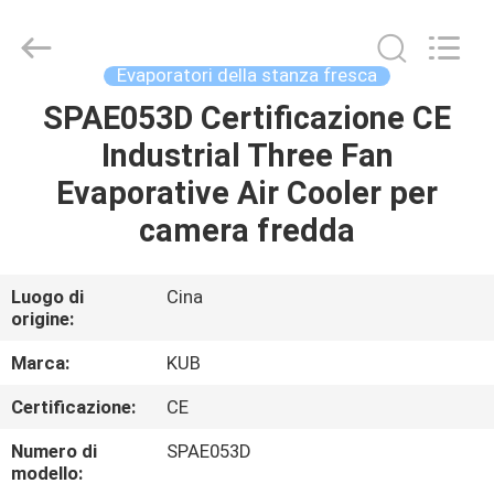
Shanghai KUB
Refrigeration
Equipment
Co.,
Ltd..
Evaporatori della stanza fresca
All
Rights
Reserved.
SPAE053D Certificazione CE
CASA
Industrial Three Fan
PRODOTTI
Evaporative Air Cooler per
camera fredda
MOSTRA
VR
Luogo di
Cina
origine:
CIRCA
Marca:
KUB
NOI
Certificazione:
CE
Numero di
SPAE053D
GIRO
modello: