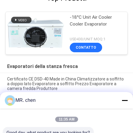
-18°C Unit Air Cooler
Cooler Evaporator
USD430/UNIT MOQ:1
CONTATTO
Evaporatori della stanza fresca
Certificato CE DSD-40 Made in China Climatizzatore a soffitto
a doppio lato Evaporatore a soffitto Prezzo Evaporatore a
camera fredda Produttore
MR. chen
DD-7.0/40 DD40 unità di condensazione di camera fredda 5HP
evaporatore bobina riscaldatore di scongelamento
evaporatore ventilatore prezzo evaporatore di camera fredda
11:35 AM
Tipi medi supporto di bassa temperatura degli evaporatori
della stanza fresca dell'alluminio SPBE043D alti della finestra
Good day, what product are you looking for?