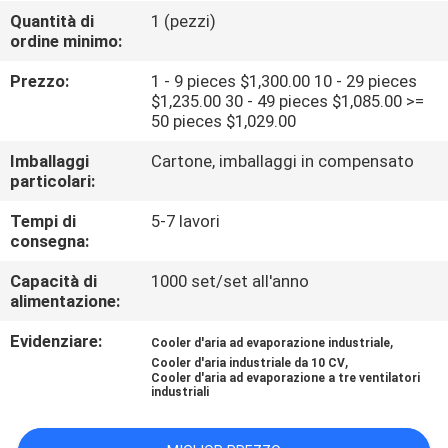
DELLA
Quantità di
1 (pezzi)
ordine minimo:
FABBRICA
Prezzo:
1 - 9 pieces $1,300.00 10 - 29 pieces
$1,235.00 30 - 49 pieces $1,085.00 >=
CONTROLLO
50 pieces $1,029.00
DI
Imballaggi
Cartone, imballaggi in compensato
QUALITÀ
particolari:
Tempi di
5-7 lavori
CONTATTICI
consegna:
Capacità di
1000 set/set all'anno
alimentazione:
RICHIEDA
UNA
Evidenziare:
,
Cooler d'aria ad evaporazione industriale
,
Cooler d'aria industriale da 10 CV
CITAZIONE
Cooler d'aria ad evaporazione a tre ventilatori
industriali
MAPPA