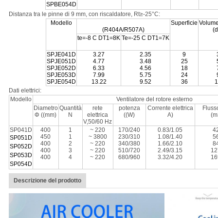
SPBE
054D
Distanza tra le pinne di 9 mm, con riscaldatore, Rt≥-25°C:
Modello
Superficie
Volume
(R404A/R507A)
(
te=-8 C DT1=8K
Te=-25 C DT1=7K
SPJE041D
3.27
2.35
9
SPJE051D
4.77
3.48
25
SPJE052D
6.33
4.56
18
SPJE053D
7.99
5.75
24
SPJE054D
13.22
9.52
36
1
Dati elettrici:
Modello
Ventilatore del rotore esterno
Diametro
Quantità
rete
potenza
Corrente elettrica
Fluss
Φ ((mm)
N
elettrica
((W)
A)
(m
V,50/60 Hz
SP041D
400
1
~ 220
170/240
0.83/1.05
4
450
1
~ 3800
230/310
1.08/1.40
5
SP051D
400
2
~ 220
340/380
1.66/2.10
8
SP052D
400
3
~ 220
510/720
2.49/3.15
12
SP053D
400
4
~ 220
680/960
3.32/4.20
16
SP054D
Descrizione del prodotto