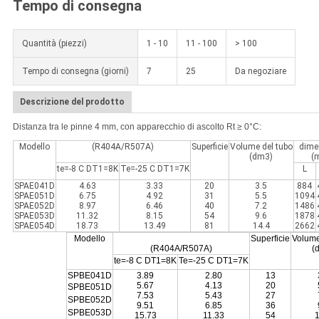
Tempo di consegna
Quantità (piezzi)
1 - 10
11 - 100
> 100
Tempo di consegna (giorni)
7
25
Da negoziare
Descrizione del prodotto
Distanza tra le pinne 4 mm, con apparecchio di ascolto Rt ≥ 0°C:
Modello
(R404A/R507A)
Superficie
Volume del tubo
dime
(dm3)
(
te=-8 C DT1=8K
Te=-25 C DT1=7K
L
SPAE041D
4.63
3.33
20
3.5
884
SPAE051D
6.75
4.92
31
5.5
1094
SPAE052D
8.97
6.46
40
7.2
1486
SPAE053D
11.32
8.15
54
9.6
1878
SPAE054D
18.73
13.49
81
14.4
2662
Modello
Superficie
Volume
(R404A/R507A)
(
te=-8 C DT1=8K
Te=-25 C DT1=7K
SPBE041D
3.89
2.80
13
5.67
4.13
20
SPBE
051D
7.53
5.43
27
SPBE
052D
9.51
6.85
36
SPBE
053D
15.73
11.33
54