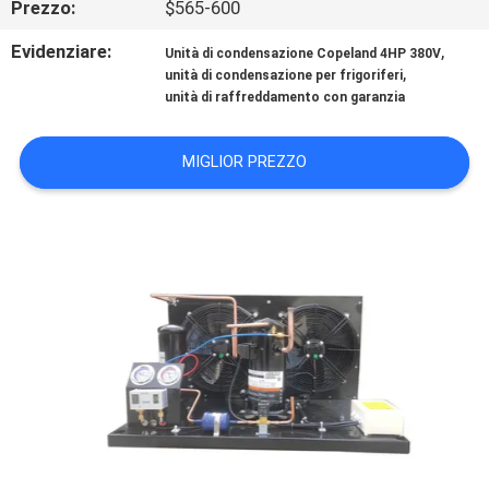
Prezzo:
$565-600
DELLA
FABBRICA
Evidenziare:
,
Unità di condensazione Copeland 4HP 380V
,
unità di condensazione per frigoriferi
unità di raffreddamento con garanzia
CONTROLLO
DI
MIGLIOR PREZZO
QUALITÀ
CONTATTICI
NOTIZIE
CASI
RICHIEDA