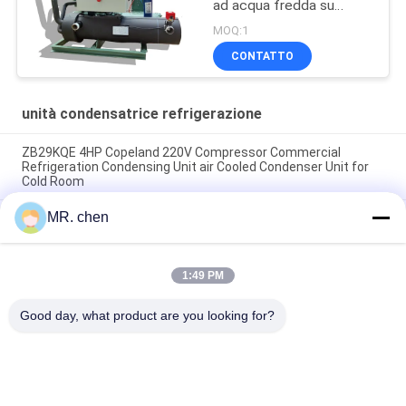
ad acqua fredda su
misura
MOQ:1
CONTATTO
unità condensatrice refrigerazione
ZB29KQE 4HP Copeland 220V Compressor Commercial
Refrigeration Condensing Unit air Cooled Condenser Unit for
Cold Room
MR. chen
Copeland 4HP Scroll Condensing Unit 380V per frigorifero a
freddo
R404A MTZ18 1,5 CV frigorifero commerciale e industriale
1:49 PM
frigorifero congelatore condensatore frigorifero frigorifero
facile da usare
Good day, what product are you looking for?
Categorie popolari
Tutti
Unità 
Piccola Unità Di 