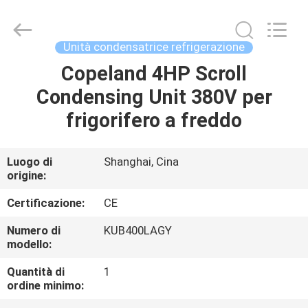
Shanghai KUB
Refrigeration
Equipment
Co.,
Ltd..
Unità condensatrice refrigerazione
All
Rights
Reserved.
Copeland 4HP Scroll
CASA
Condensing Unit 380V per
PRODOTTI
frigorifero a freddo
MOSTRA
Luogo di
Shanghai, Cina
origine:
VR
Certificazione:
CE
CIRCA
Numero di
KUB400LAGY
modello:
NOI
Quantità di
1
ordine minimo:
GIRO