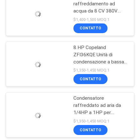
Prezzo
raffreddamento ad
acqua da 8 CV 380V
14
50HZ per il deposito a
$1,400-1,500 MOQ:1
freddo
La D scrive
CONTATTO
l'evaporatore a
8 HP Copeland
macchina
ZFI36KQE Unità di
condensazione a bassa
temperatura 380V
$1,350-1,450 MOQ:1
R404A
CONTATTO
36
scambiatore di
Condensatore
raffreddato ad aria da
calore
1/4HP a 1HP per
frigorifero congelatore
$1,350-1,450 MOQ:1
220V
CONTATTO