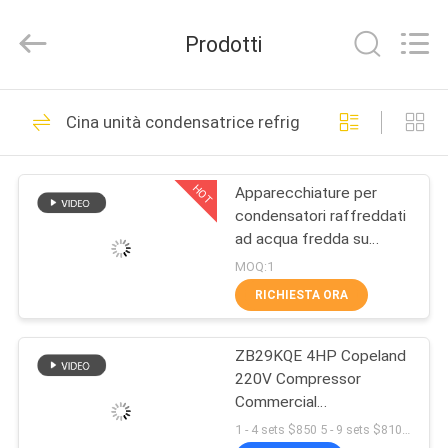
Shanghai KUB
Refrigeration
Equipment
Prodotti
Co.,
Ltd..
All
Rights
Reserved.
CASA
118
Cina unità condensatrice refrigerazione
unità condensatrice
PRODOTTI
refrigerazione
HOT
Apparecchiature per
condensatori raffreddati
MOSTRA
ad acqua fredda su
VR
misura
MOQ:1
RICHIESTA ORA
32
CIRCA
Piccola unità di
ZB29KQE 4HP Copeland
NOI
220V Compressor
condensazione
Commercial
GIRO
Refrigeration Condensing
1 - 4 sets $850 5 - 9 sets $810 >= 10 sets $800 MOQ:1Set