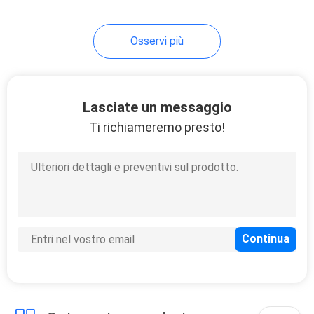
7
Osservi più
Porte di
conservazione
frigorifera
Lasciate un messaggio
Ti richiameremo presto!
110
Compressore di
conservazione
frigorifera