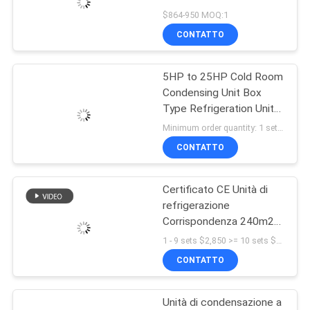
UNA
condensazione
$864-950 MOQ:1
Serbatoio a freddo
CITAZIONE
CONTATTO
37
Unità di
5HP to 25HP Cold Room
MAPPA
Condensing Unit Box
condensazione
DEL
Type Refrigeration Unit
air Cooled Condensing
SITO
raffreddate ad
Minimum order quantity: 1 set $1,139-2,437 MOQ:1Set
Low-noise Refrigeration
CONTATTO
acqua
Unit
POLITICA
Certificato CE Unità di
SULLA
21
refrigerazione
PRIVACY
Evaporatori della
Corrispondenza 240m2
Condensatore
1 - 9 sets $2,850 >= 10 sets $2,750 MOQ:1 set
stanza fresca
raffreddato ad aria con
CONTATTO
quattro ventilatori 25HP
Compressore a pistoni
Unità di condensa
Unità di condensazione a