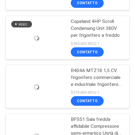
Unit air Cooled
DELLA
CONTATTO
Condenser Unit for Cold
FABBRICA
Room
Copeland 4HP Scroll
14
Condensing Unit 380V
CONTROLLO
per frigorifero a freddo
Unità di
DI
$565-600 MOQ:1
condensazione
QUALITÀ
CONTATTO
ermetica dei semi
R404A MTZ18 1,5 CV
CONTATTICI
frigorifero commerciale
e industriale frigorifero
74
NOTIZIE
congelatore
$570-600 MOQ:1
condensatore frigorifero
Unità di
CONTATTO
frigorifero facile da
CASI
usare
condensazione
BFS51 Sala fredda
raffreddata aria
affidabile Compressore
RICHIEDA
semi-ermetico Unità di