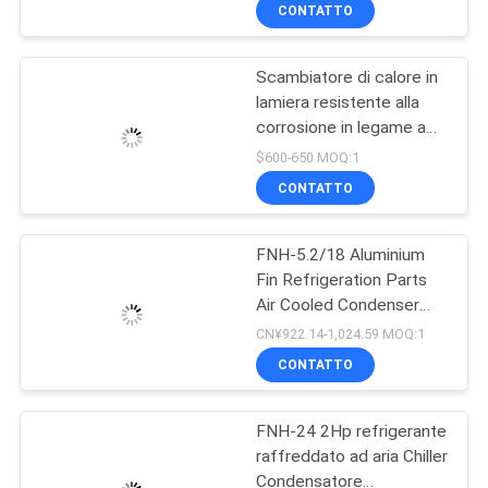
specifiche
DELLA
CONTATTO
FABBRICA
Scambiatore di calore in
14
lamiera resistente alla
CONTROLLO
corrosione in legame a
Unità di
DI
fusione in acciaio
$600-650 MOQ:1
condensazione
inossidabile 316L per
QUALITÀ
CONTATTO
condizioni di lavoro
ermetica dei semi
chimiche
FNH-5.2/18 Aluminium
CONTATTICI
Fin Refrigeration Parts
Air Cooled Condenser
74
NOTIZIE
Refrigeration Condenser
CN¥922.14-1,024.59 MOQ:1
Unità di
CONTATTO
CASI
condensazione
FNH-24 2Hp refrigerante
raffreddata aria
raffreddato ad aria Chiller
RICHIEDA
Condensatore