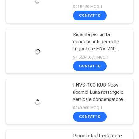
UNA
Ventilatore Motore
$135-150 MOQ:1
Progettazione
CITAZIONE
CONTATTO
Ventilatore Coil Unit
37
Condensatore
Unità di
Ricambi per unità
MAPPA
condensanti per celle
condensazione
DEL
frigorifere FNV-240
Condensatori raffreddati
SITO
raffreddate ad
$1,550-1,650 MOQ:1
ad aria Moon
CONTATTO
acqua
POLITICA
FNVS-100 KUB Nuovi
SULLA
21
ricambi Luna rettangolo
PRIVACY
Evaporatori della
verticale condensatore
industriale raffreddato
$840-900 MOQ:1
stanza fresca
ad aria tubo di rame di
CONTATTO
alluminio fin 380V
Piccolo Raffreddatore