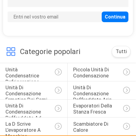
32
parti di
conservazione
frigorifera
Categorie popolari
Tutti
Unità 
Piccola Unità Di 
Condensatrice 
Condensazione
Refrigerazione
Unità Di 
Unità Di 
Condensazione 
Condensazione 
Ermetica Dei Semi
Raffreddata Aria
Unità Di 
Evaporatori Della 
Condensazione 
Stanza Fresca
Raffreddate Ad 
La D Scrive 
Scambiatore Di 
Acqua
L'evaporatore A 
Calore
Macchina