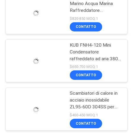
Marino Acqua Marina
Raffreddatore
14
Condensatore
$820-850 MOQ:1
Raffreddato Ad Acqua
La D scrive
CONTATTO
Prezzo Bobina
l'evaporatore a
Condensatore
KUB FNH4-120 Mini
macchina
Condensatore
raffreddato ad aria 380V
Tubo di rame Fino di
$650-700 MOQ:1
alluminio Nuova unità di
CONTATTO
36
refrigerazione industriale
Multi-refrigerante
scambiatore di
Scambiatori di calore in
acciaio inossidabile
calore
ZL95-60D 304SS per
uso domestico, agricolo
$400-450 MOQ:1
e di ristorazione per
CONTATTO
raffreddamento