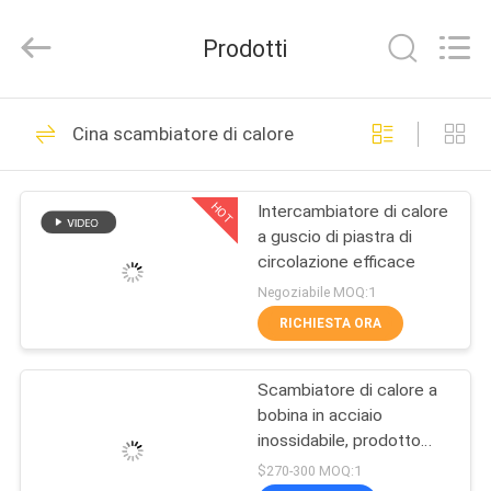
Shanghai KUB
Refrigeration
Equipment
Prodotti
Co.,
Ltd..
All
Rights
Reserved.
CASA
118
Cina scambiatore di calore
unità condensatrice
PRODOTTI
refrigerazione
HOT
Intercambiatore di calore
a guscio di piastra di
MOSTRA
circolazione efficace
VR
Negoziabile MOQ:1
RICHIESTA ORA
32
CIRCA
Piccola unità di
Scambiatore di calore a
NOI
bobina in acciaio
condensazione
inossidabile, prodotto
GIRO
secondo queste
$270-300 MOQ:1