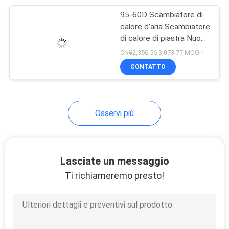
Disponibili Nuovi Usati
Compatibili R22 R404A
95-60D Scambiatore di
7
calore d'aria Scambiatore
Porte di
di calore di piastra Nuovo
e usato per l'industria
CN¥2,356.56-3,073.77 MOQ:1
conservazione
agricola edilizia
CONTATTO
frigorifera
Osservi più
110
Compressore di
Lasciate un messaggio
conservazione
Ti richiameremo presto!
frigorifera