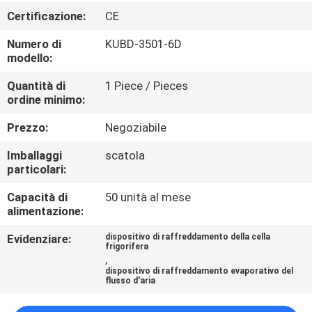
DELLA
Certificazione:
CE
FABBRICA
Numero di
KUBD-3501-6D
modello:
CONTROLLO
Quantità di
1 Piece / Pieces
DI
ordine minimo:
QUALITÀ
Prezzo:
Negoziabile
Imballaggi
scatola
CONTATTICI
particolari:
Capacità di
50 unità al mese
RICHIEDA
alimentazione:
UNA
Evidenziare:
dispositivo di raffreddamento della cella
frigorifera
CITAZIONE
,
dispositivo di raffreddamento evaporativo del
flusso d'aria
MAPPA