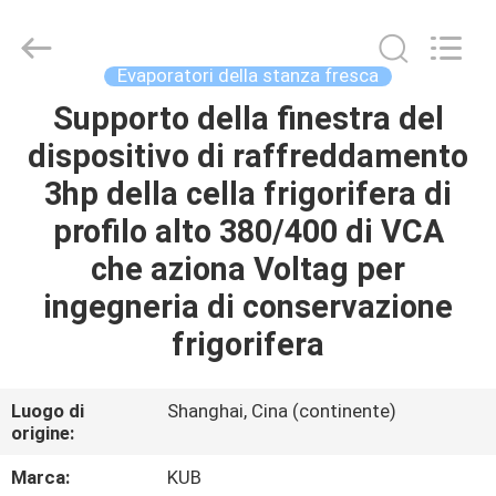
Shanghai KUB
Refrigeration
Equipment
Co.,
Ltd..
Evaporatori della stanza fresca
All
Rights
Reserved.
Supporto della finestra del
CASA
dispositivo di raffreddamento
PRODOTTI
3hp della cella frigorifera di
profilo alto 380/400 di VCA
MOSTRA
che aziona Voltag per
VR
ingegneria di conservazione
frigorifera
CIRCA
NOI
Luogo di
Shanghai, Cina (continente)
origine:
GIRO
Marca:
KUB