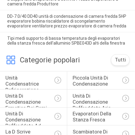
camera fredda Produttore
DD-7.0/40 DD40 unità di condensazione di camera fredda 5HP
evaporatore bobina riscaldatore di scongelamento
evaporatore ventilatore prezzo evaporatore di camera fredda
Tipi medi supporto di bassa temperatura degli evaporatori
della stanza fresca dell'alluminio SPBE043D alti della finestra
Categorie popolari
Tutti
Unità 
Piccola Unità Di 
Condensatrice 
Condensazione
Refrigerazione
Unità Di 
Unità Di 
Condensazione 
Condensazione 
Ermetica Dei Semi
Raffreddata Aria
Unità Di 
Evaporatori Della 
Condensazione 
Stanza Fresca
Raffreddate Ad 
La D Scrive 
Scambiatore Di 
Acqua