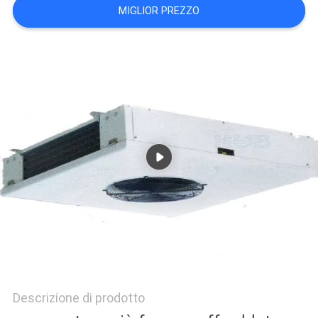
MIGLIOR PREZZO
DEL
SITO
POLITICA
SULLA
PRIVACY
Descrizione di prodotto