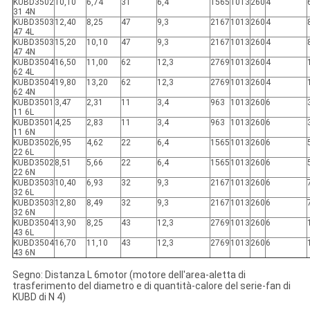
KUBD3502
10,10
6,74
31
6,4
1565
1013
260
4
31 4N
KUBD3503
12,40
8,25
47
9,3
2167
1013
260
4
47 4L
KUBD3503
15,20
10,10
47
9,3
2167
1013
260
4
47 4N
KUBD3504
16,50
11,00
62
12,3
2769
1013
260
4
62 4L
KUBD3504
19,80
13,20
62
12,3
2769
1013
260
4
62 4N
KUBD3501
3,47
2,31
11
3,4
963
1013
260
6
11 6L
KUBD3501
4,25
2,83
11
3,4
963
1013
260
6
11 6N
KUBD3502
6,95
4,62
22
6,4
1565
1013
260
6
22 6L
KUBD3502
8,51
5,66
22
6,4
1565
1013
260
6
22 6N
KUBD3503
10,40
6,93
32
9,3
2167
1013
260
6
32 6L
KUBD3503
12,80
8,49
32
9,3
2167
1013
260
6
32 6N
KUBD3504
13,90
8,25
43
12,3
2769
1013
260
6
43 6L
KUBD3504
16,70
11,10
43
12,3
2769
1013
260
6
43 6N
Segno: Distanza L 6motor (motore dell'area-aletta di
trasferimento del diametro e di quantità-calore del serie-fan di
KUBD di N 4)