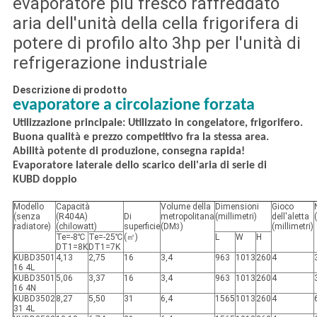
evaporatore più fresco raffreddato
aria dell'unità della cella frigorifera di
potere di profilo alto 3hp per l'unità di
refrigerazione industriale
Descrizione di prodotto
evaporatore a circolazione forzata
Utilizzazione principale: Utilizzato in congelatore, frigorifero.
Buona qualità e prezzo competitivo fra la stessa area.
Abilità potente di produzione, consegna rapida!
Evaporatore laterale dello scarico dell'aria di serie di
KUBD doppio
Modello
Capacità
Volume della
Dimensioni
Gioco
(senza
(R404A)
Di
metropolitana
(millimetri)
dell'aletta
radiatore)
(chilowatt)
superficie
(DM
)
(millimetri)
3
Te=-8℃
Te=-25℃
(㎡)
L
W
H
DT1=8K
DT1=7K
KUBD3501
4,13
2,75
16
3,4
963
1013
260
4
16 4L
KUBD3501
5,06
3,37
16
3,4
963
1013
260
4
16 4N
KUBD3502
8,27
5,50
31
6,4
1565
1013
260
4
31 4L