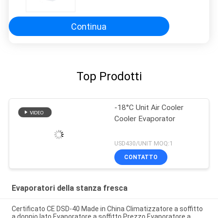
profilo alto 380/400 di VCA che
aziona Voltag per ingegneria di
conservazione frigorifera
Continua
Top Prodotti
-18°C Unit Air Cooler
Cooler Evaporator
USD430/UNIT MOQ:1
CONTATTO
Evaporatori della stanza fresca
Certificato CE DSD-40 Made in China Climatizzatore a soffitto
a doppio lato Evaporatore a soffitto Prezzo Evaporatore a