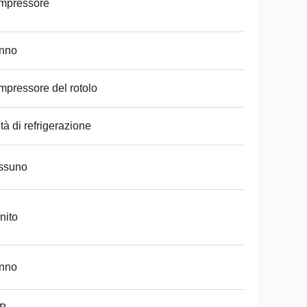
mpressore
anno
pressore del rotolo
tà di refrigerazione
ssuno
nito
anno