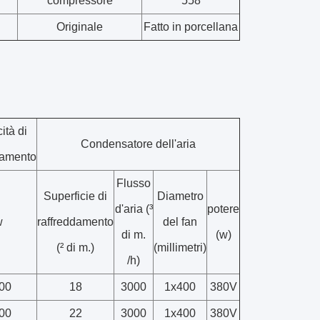
compressore
558
Originale
Fatto in porcellana
ità di
Condensatore dell'aria
damento
Flusso
Superficie di
Diametro
d'aria (³
potere
w
raffreddamento
del fan
di m.
(w)
(² di m.)
(millimetri)
/h)
00
18
3000
1x400
380V
00
22
3000
1x400
380V