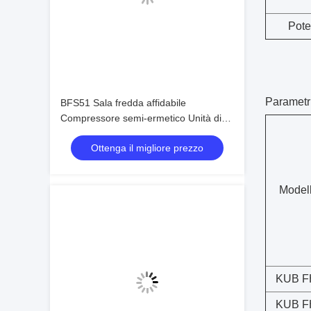
Pote
Parametri
BFS51 Sala fredda affidabile
Compressore semi-ermetico Unità di
condensazione Serbatoio a freddo
Ottenga il migliore prezzo
Modell
KUB F
KUB F