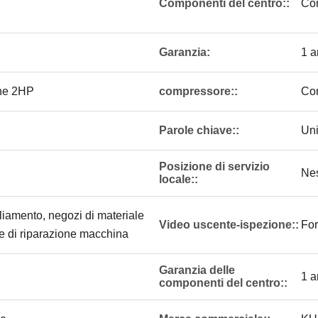
Componenti del centro::
Co
Garanzia:
1 
one 2HP
compressore::
Com
Parole chiave::
Uni
Posizione di servizio
Ne
locale::
liamento, negozi di materiale
Video uscente-ispezione::
For
ne di riparazione macchina
Garanzia delle
1 
componenti del centro::