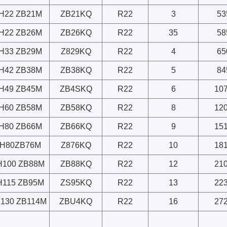
H22 ZB21M
ZB21KQ
R22
3
53
H22 ZB26M
ZB26KQ
R22
35
58
H33 ZB29M
Z829KQ
R22
4
65
H42 ZB38M
ZB38KQ
R22
5
84
H49 ZB45M
ZB4SKQ
R22
6
10
H60 ZB58M
ZB58KQ
R22
8
12
H80 ZB66M
ZB66KQ
R22
9
15
FH80ZB76M
Z876KQ
R22
10
18
H100 ZB88M
ZB88KQ
R22
12
21
H115 ZB95M
ZS95KQ
R22
13
22
130 ZB114M
ZBU4KQ
R22
16
27