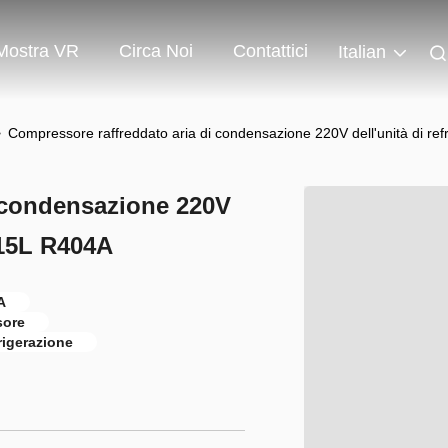
Mostra VR
Circa Noi
Contattici
Italian
>
Compressore raffreddato aria di condensazione 220V dell'unità di re
i condensazione 220V
B15L R404A
A
sore
rigerazione