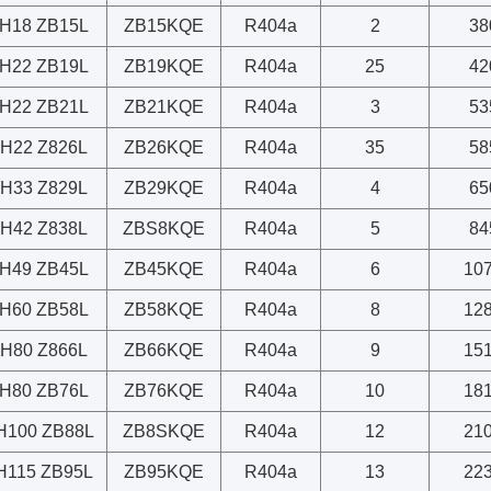
H18 ZB15L
ZB15KQE
R404a
2
38
H22 ZB19L
ZB19KQE
R404a
25
42
H22 ZB21L
ZB21KQE
R404a
3
53
H22 Z826L
ZB26KQE
R404a
35
58
H33 Z829L
ZB29KQE
R404a
4
65
H42 Z838L
ZBS8KQE
R404a
5
84
H49 ZB45L
ZB45KQE
R404a
6
10
H60 ZB58L
ZB58KQE
R404a
8
12
H80 Z866L
ZB66KQE
R404a
9
15
H80 ZB76L
ZB76KQE
R404a
10
18
H100 ZB88L
ZB8SKQE
R404a
12
21
H115 ZB95L
ZB95KQE
R404a
13
22