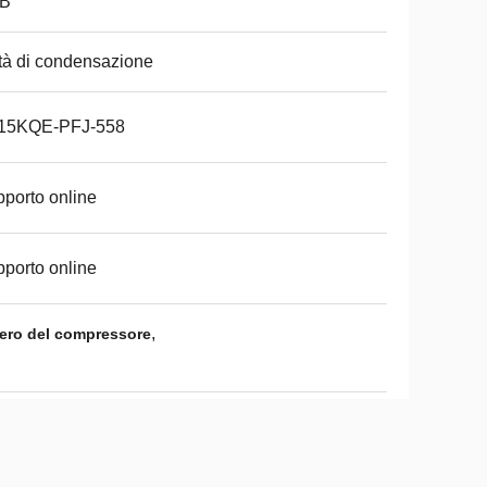
B
tà di condensazione
15KQE-PFJ-558
porto online
porto online
,
fero del compressore