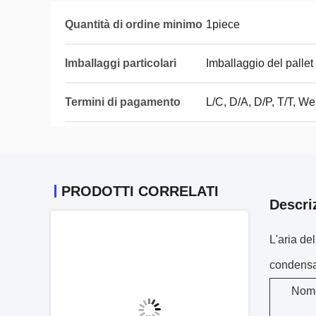
Quantità di ordine minimo
1piece
Imballaggi particolari
Imballaggio del pallet
Termini di pagamento
L/C, D/A, D/P, T/T, 
PRODOTTI CORRELATI
Descri
L'aria d
condensa
Nome