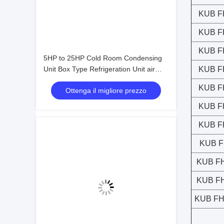
KUB F
KUB F
KUB F
5HP to 25HP Cold Room Condensing
Unit Box Type Refrigeration Unit air
KUB F
Cooled Condensing Low-noise
KUB F
Ottenga il migliore prezzo
Refrigeration Unit
KUB F
KUB F
KUB 
KUB F
KUB F
KUB FH