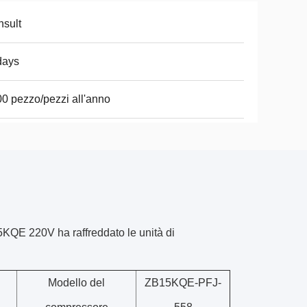
sult
days
0 pezzo/pezzi all'anno
KQE 220V ha raffreddato le unità di
Modello del
ZB15KQE-PFJ-