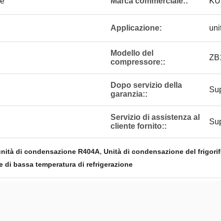
ne
Marca commerciale::
KU
Applicazione:
uni
Modello del
ZB
compressore::
Dopo servizio della
Sup
garanzia::
Servizio di assistenza al
Sup
cliente fornito::
,
l'unità di condensazione R404A
Unità di condensazione del frigori
 di bassa temperatura di refrigerazione