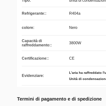
Tipo:
unità di condensazio
Refrigerante::
R404a
colore:
Nero
Capacità di
3800W
raffreddamento::
Certificazione::
CE
L'aria ha raffreddato 
Evidenziare:
Unità di condensazione
Termini di pagamento e di spedizione