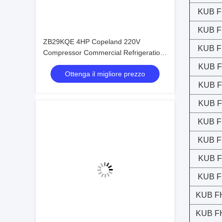
KUB F
KUB F
ZB29KQE 4HP Copeland 220V
KUB F
Compressor Commercial Refrigeration
Condensing Unit air Cooled Condenser
KUB F
Ottenga il migliore prezzo
Unit for Cold Room
KUB F
KUB F
KUB F
KUB F
KUB F
KUB F
KUB F
KUB F