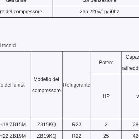
dell'unità
condensazione
re del compressore
2hp 220v/1p/50hz
 tecnici
Capac
Potere
raffred
Modello del
o dell'unità
Refrigerante
compressore
HP
H18 ZB15M
Z815KQ
R22
2
38
H22 ZB19M
ZB19KQ
R22
25
42