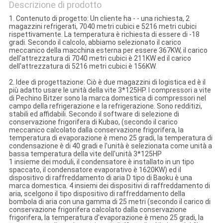
Descrizione di prodotto
1. Contenuto di progetto: Un cliente ha - - una richiesta, 2
magazzini refrigerati, 7040 metri cubici e 5216 metri cubici
rispettivamente. La temperatura è richiesta di essere di -18
gradi. Secondo il calcolo, abbiamo selezionato il carico
meccanico della macchina esterna per essere 367KW, il carico
dell'attrezzatura di 7040 metri cubici è 211KW ed il carico
dell'attrezzatura di 5216 metri cubici è 156KW.
2. Idee di progettazione: Ciò è due magazzini di logistica ed è il
più adatto usare le unità della vite 3*125HP. I compressori a vite
di Pechino Bitzer sono la marca domestica di compressori nel
campo della refrigerazione e la refrigerazione. Sono redditizi,
stabili ed affidabili. Secondo il software di selezione di
conservazione frigorifera di Kubao, (secondo il carico
meccanico calcolato dalla conservazione frigorifera, la
temperatura di evaporazione è meno 25 gradi, la temperatura di
condensazione è di 40 gradi e l'unità è selezionata come unità a
bassa temperatura della vite dell'unità 3*125HP
1 insieme dei moduli, il condensatore è installato in un tipo
spaccato, il condensatore evaporativo è 1620KW) ed il
dispositivo di raffreddamento di aria D tipo di Baoku è una
marca domestica. 4 insiemi dei dispositivi di raffreddamento di
aria, scelgono il tipo dispositivo di raffreddamento della
bombola di aria con una gamma di 25 metri (secondo il carico di
conservazione frigorifera calcolato dalla conservazione
frigorifera, la temperatura d'evaporazione è meno 25 gradi, la