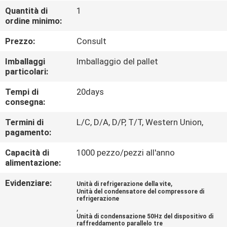
DELLA
Quantità di
1
ordine minimo:
FABBRICA
Prezzo:
Consult
CONTROLLO
Imballaggi
Imballaggio del pallet
DI
particolari:
QUALITÀ
Tempi di
20days
consegna:
CONTATTICI
Termini di
L/C, D/A, D/P, T/T, Western Union,
pagamento:
Capacità di
1000 pezzo/pezzi all'anno
RICHIEDA
alimentazione:
UNA
Evidenziare:
,
Unità di refrigerazione della vite
CITAZIONE
Unità del condensatore del compressore di
refrigerazione
,
Unità di condensazione 50Hz del dispositivo di
MAPPA
raffreddamento parallelo tre