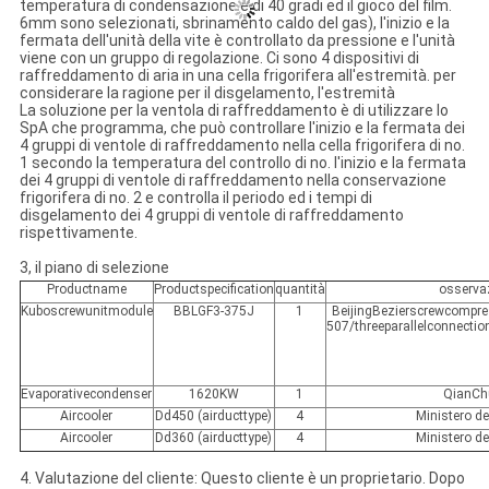
temperatura di condensazione è di 40 gradi ed il gioco del film.
6mm sono selezionati, sbrinamento caldo del gas), l'inizio e la
fermata dell'unità della vite è controllato da pressione e l'unità
viene con un gruppo di regolazione. Ci sono 4 dispositivi di
raffreddamento di aria in una cella frigorifera all'estremità. per
considerare la ragione per il disgelamento, l'estremità
La soluzione per la ventola di raffreddamento è di utilizzare lo
SpA che programma, che può controllare l'inizio e la fermata dei
4 gruppi di ventole di raffreddamento nella cella frigorifera di no.
1 secondo la temperatura del controllo di no. l'inizio e la fermata
dei 4 gruppi di ventole di raffreddamento nella conservazione
frigorifera di no. 2 e controlla il periodo ed i tempi di
disgelamento dei 4 gruppi di ventole di raffreddamento
rispettivamente.
3, il piano di selezione
Productname
Productspecification
quantità
osserva
Kuboscrewunitmodule
BBLGF3-375J
1
BeijingBezierscrewcompr
507/threeparallelconnection
Evaporativecondenser
1620KW
1
QianCh
Aircooler
Dd450 (airducttype)
4
Ministero d
Aircooler
Dd360 (airducttype)
4
Ministero d
4. Valutazione del cliente: Questo cliente è un proprietario. Dopo