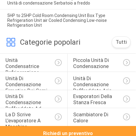
Unità di condensazione Serbatoio a freddo
5HP to 25HP Cold Room Condensing Unit Box Type
Refrigeration Unit air Cooled Condensing Low-noise
Refrigeration Unit
Categorie popolari
Tutti
Unità 
Piccola Unità Di 
Condensatrice 
Condensazione
Refrigerazione
Unità Di 
Unità Di 
Condensazione 
Condensazione 
Ermetica Dei Semi
Raffreddata Aria
Unità Di 
Evaporatori Della 
Condensazione 
Stanza Fresca
Raffreddate Ad 
La D Scrive 
Scambiatore Di 
Acqua
L'evaporatore A 
Calore
Macchina
Richiedi un preventivo