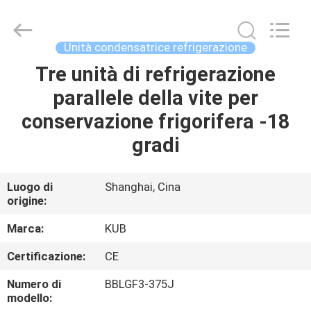
Shanghai KUB
Refrigeration
Equipment
Co.,
Ltd..
Unità condensatrice refrigerazione
All
Rights
Reserved.
Tre unità di refrigerazione
CASA
parallele della vite per
PRODOTTI
conservazione frigorifera -18
gradi
MOSTRA
VR
Luogo di
Shanghai, Cina
origine:
CIRCA
Marca:
KUB
NOI
Certificazione:
CE
Numero di
BBLGF3-375J
GIRO
modello: