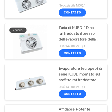
UNA
dispositivo di
Negoziabile MOQ:1
raffreddamento
CITAZIONE
CONTATTO
evaporativo del flusso
d'aria di 1HP 220V alto
per piccola cella
L'aria di KUBD-1D ha
MAPPA
frigorifera
raffreddato il prezzo
DEL
dell'evaporatore della
refrigerazione
SITO
US $149.00 MOQ:1
dell'evaporatore per
CONTATTO
l'armadietto di
POLITICA
esposizione
Evaporatore (europeo) di
SULLA
serie KUBD montato sul
PRIVACY
soffitto raffreddatore
d'aria senza acqua uso
US $149.00 MOQ:1
domestico uso
CONTATTO
commerciale uso
industriale buon prezzo
Affidabile Potente