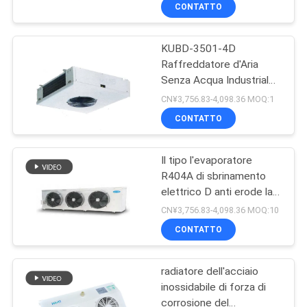
Evaporatore montato
DELLA
CONTATTO
Camera fredda
FABBRICA
Equipaggiamento di
raffreddamento e
KUBD-3501-4D
scambio di calore
Raffreddatore d'Aria
CONTROLLO
Senza Acqua Industriale
DI
Buon Prezzo
CN¥3,756.83-4,098.36 MOQ:1
Raffreddatore
QUALITÀ
CONTATTO
Evaporativo Parti di
Refrigerazione e
Scambio di Calore
Il tipo l'evaporatore
CONTATTICI
Camera Fredda
R404A di sbrinamento
elettrico D anti erode la
NOTIZIE
crema elettrochimica del
CN¥3,756.83-4,098.36 MOQ:10
gelo dell'acqua di acciaio
CONTATTO
inossidabile del
CASI
dispositivo di
raffreddamento di aria
radiatore dell'acciaio
304
inossidabile di forza di
RICHIEDA
corrosione del