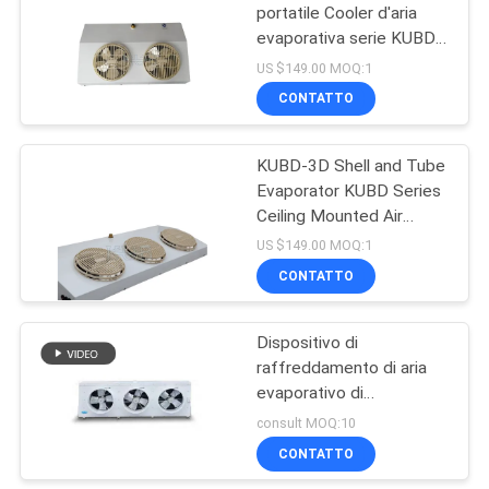
portatile Cooler d'aria
evaporativa serie KUBD
Ceiling Evaporator
US $149.00 MOQ:1
(European) Pad di
CONTATTO
raffreddamento Acqua
Blower d'aria fredda
KUBD-3D Shell and Tube
Evaporator KUBD Series
Ceiling Mounted Air
Cooler (europeo) con
US $149.00 MOQ:1
guscio di alluminio
CONTATTO
resistente Made in China
Dispositivo di
raffreddamento di aria
evaporativo di
conservazione frigorifera
consult MOQ:10
1350rpm con il
CONTATTO
dispositivo di