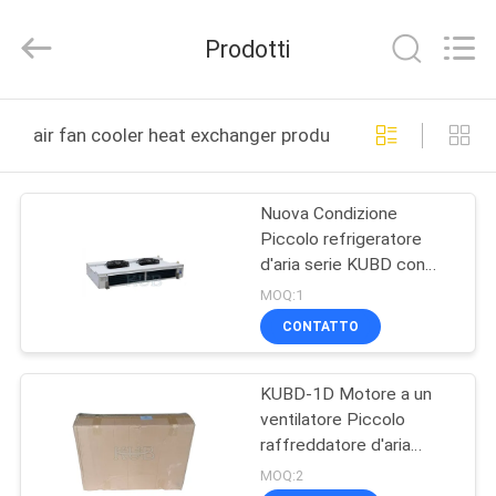
Shanghai KUB
Refrigeration
Equipment
Prodotti
Co.,
Ltd..
All
Rights
Reserved.
CASA
air fan cooler heat exchanger produzione online
PRODOTTI
Nuova Condizione
Piccolo refrigeratore
MOSTRA
d'aria serie KUBD con
VR
uscita d'aria a doppio
MOQ:1
lato, parti di scambio
CONTATTO
termico per
CIRCA
refrigerazione
evaporativa per celle
KUBD-1D Motore a un
NOI
frigorifere
ventilatore Piccolo
raffreddatore d'aria
GIRO
Parete/finestra
MOQ:2