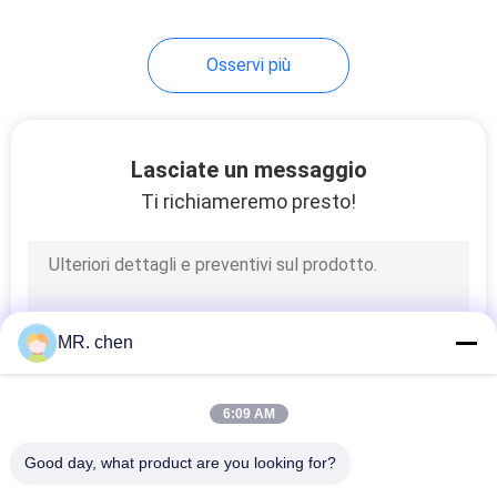
raffreddamento protetto
contro le esplosioni di
sbrinamento caldo del
Osservi più
fluoro di sbrinamento
dell'acqua
Lasciate un messaggio
Ti richiameremo presto!
MR. chen
6:09 AM
Good day, what product are you looking for?