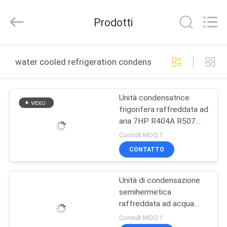
Shanghai KUB
Refrigeration
Equipment
Prodotti
Co.,
Ltd..
All
Rights
Reserved.
CASA
water cooled refrigeration condenser produzione onlin
PRODOTTI
Unità condensatrice
frigorifera raffreddata ad
MOSTRA
aria 7HP R404A R507
VR
R134A
Consult MOQ:1
CONTATTO
CIRCA
Unità di condensazione
NOI
semihermetica
raffreddata ad acqua
GIRO
4FES-5Y Condensatore a
Consult MOQ:1