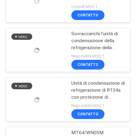
UNA
raffreddata ad acqua di
Consult MOQ:1
condensazione
CITAZIONE
CONTATTO
ultrabassa dell'unità
dell'unità 15HP 12HP
della stanza fresca della
Sovraccarichi l'unità di
MAPPA
cascata di temperatura
condensazione della
DEL
refrigerazione della
protezione di
SITO
Negoziabile MOQ:1
evaporatore e di
CONTATTO
condensatore
POLITICA
raffreddati ad acqua
Unità di condensazione di
SULLA
refrigerazione di R134a
PRIVACY
con protezione di
inversione di fase
Negoziabile MOQ:1
CONTATTO
MT64/WN05M