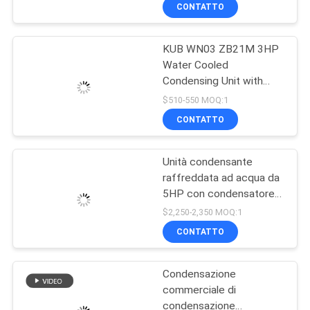
tubo di conchiglia
DELLA
CONTATTO
FABBRICA
KUB WN03 ZB21M 3HP
Water Cooled
CONTROLLO
Condensing Unit with
DI
380V Voltage R-22/R-
$510-550 MOQ:1
404A Refrigerant and
QUALITÀ
CONTATTO
+10 to -18℃ Cooling
Capacity
Unità condensante
CONTATTICI
raffreddata ad acqua da
5HP con condensatore a
NOTIZIE
fascio tubiero ad acqua
$2,250-2,350 MOQ:1
di mare per cella
CONTATTO
frigorifera 220V 3PH
CASI
60HZ
Condensazione
commerciale di
RICHIEDA
condensazione