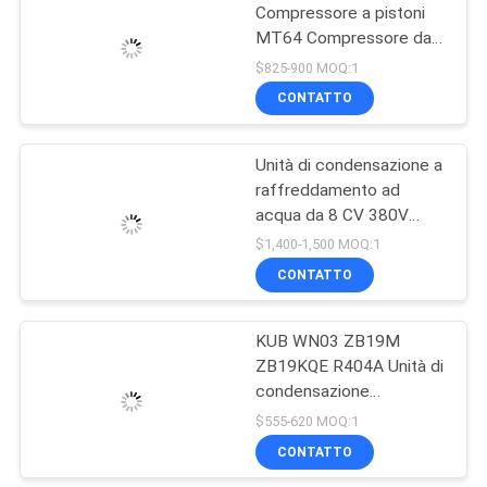
Compressore a pistoni
MT64 Compressore da
5hp Unità di
$825-900 MOQ:1
condensazione
CONTATTO
raffreddata ad acqua per
celle frigorifere Unità di
refrigerazione Facile da
Unità di condensazione a
usare
raffreddamento ad
acqua da 8 CV 380V
50HZ per il deposito a
$1,400-1,500 MOQ:1
freddo
CONTATTO
KUB WN03 ZB19M
ZB19KQE R404A Unità di
condensazione
raffreddata ad acqua del
$555-620 MOQ:1
compressore Copeland
CONTATTO
con tensione 220V 1