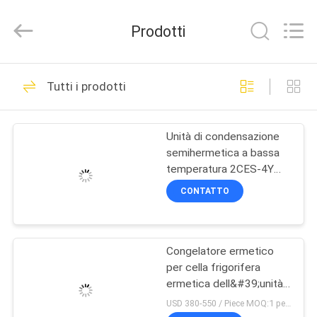
Shanghai KUB
Refrigeration
Equipment
Prodotti
Co.,
Ltd..
All
Rights
Reserved.
CASA
118
Tutti i prodotti
unità condensatrice
PRODOTTI
refrigerazione
Unità di condensazione
semihermetica a bassa
MOSTRA
temperatura 2CES-4Y
VR
per frigorifero 380V
CONTATTO
32
CIRCA
Piccola unità di
Congelatore ermetico
NOI
per cella frigorifera
condensazione
ermetica dell&#39;unità
GIRO
di condensazione 2HP
USD 380-550 / Piece MOQ:1 pezzo
R404A 220V 50Hz del