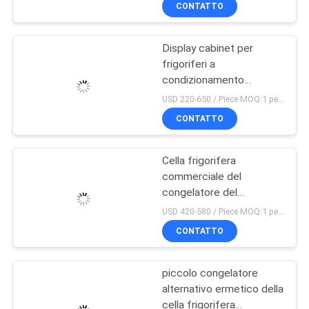
DELLA
CONTATTO
compressore del rotolo
FABBRICA
di Copeland ZB15KQE
Display cabinet per
14
frigoriferi a
CONTROLLO
condizionamento
Unità di
ermetico da 1 HP a 5 HP
DI
USD 220-650 / Piece MOQ:1 pezzo
condensazione
CONTATTO
QUALITÀ
ermetica dei semi
Cella frigorifera
CONTATTICI
commerciale del
congelatore del
74
NOTIZIE
refrigerante naturale
USD 420-580 / Piece MOQ:1 pezzo
ermetico del rotolo
Unità di
CONTATTO
dell&#39;unità 1.5HP del
CASI
propano amichevole
condensazione
amichevole di Eco R290
piccolo congelatore
raffreddata aria
alternativo ermetico della
RICHIEDA
cella frigorifera