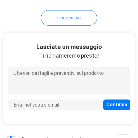
condensazione 1.5HP
ultra silenziosa 48dB
7
piccola
Osservi più
Porte di
conservazione
frigorifera
Lasciate un messaggio
Ti richiameremo presto!
110
Compressore di
conservazione
frigorifera