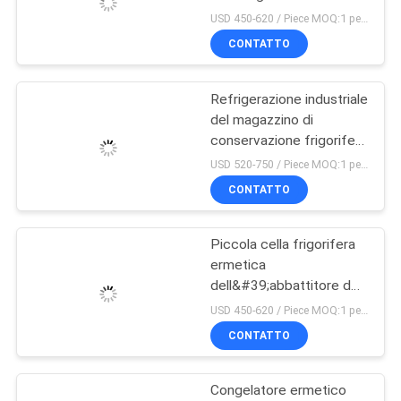
UNA
dell&#39;America Latina
USD 450-620 / Piece MOQ:1 pezzo
dell&#39;America del
CITAZIONE
CONTATTO
Nord dell&#39;unità 3HP
37
di condensazione di
Unità di
220V 60Hz R404A
Refrigerazione industriale
MAPPA
del magazzino di
condensazione
DEL
conservazione frigorifera
di tipo aperto
SITO
raffreddate ad
USD 520-750 / Piece MOQ:1 pezzo
raffreddato ad aria
CONTATTO
dell&#39;unità di
acqua
POLITICA
condensazione 4HP della
trasmissione a cinghia
Piccola cella frigorifera
SULLA
21
R404A R134a piccola
ermetica
PRIVACY
Evaporatori della
dell&#39;abbattitore del
congelatore del rotolo
USD 450-620 / Piece MOQ:1 pezzo
stanza fresca
R404A R449A
CONTATTO
dell&#39;unità di
condensazione 2HP di
bassa temperatura meno
Congelatore ermetico