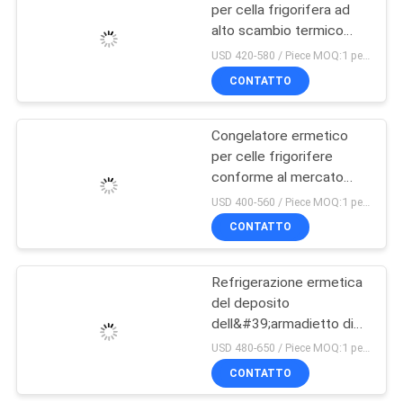
25°C
per cella frigorifera ad
alto scambio termico
14
dell&#39;unità di
USD 420-580 / Piece MOQ:1 pezzo
condensazione 3HP
La D scrive
CONTATTO
R404A del condensatore
l'evaporatore a
di alluminio
dell&#39;aletta della
Congelatore ermetico
macchina
metropolitana di rame
per celle frigorifere
conforme al mercato
europeo del rotolo
USD 400-560 / Piece MOQ:1 pezzo
R134a R404A
CONTATTO
36
dell&#39;unità di
condensazione 2HP
scambiatore di
certificato ISO CE
Refrigerazione ermetica
piccolo
del deposito
calore
dell&#39;armadietto di
esposizione del
USD 480-650 / Piece MOQ:1 pezzo
supermercato del rotolo
CONTATTO
R134a dell&#39;unità di