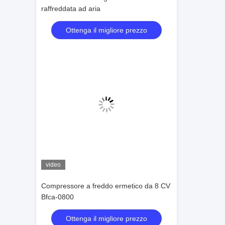
raffreddata ad aria
Ottenga il migliore prezzo
video
Compressore a freddo ermetico da 8 CV
Bfca-0800
Ottenga il migliore prezzo