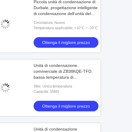
Piccola unità di condensazione di
Durbale, progettazione intelligente
di condensazione dell'unità del
trasportatore di 3hp Monoblock
Circostanza: Nuovo
Temperatura applicabile: +10°C ~ -20°C
Ottenga il migliore prezzo
Unità di condensazione
commerciale di ZB38KQE-TFD,
bassa temperatura di
condensazione del compressore
Stile: Unico temperatura
del rotolo delle componenti
Capacità: 35M3
dell'unità
Ottenga il migliore prezzo
Unità di condensazione