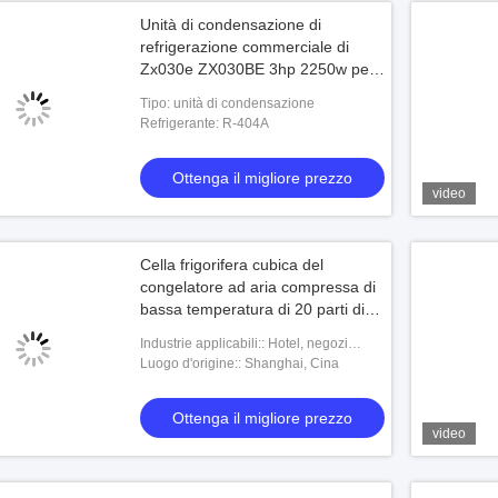
Unità di condensazione di
refrigerazione commerciale di
Zx030e ZX030BE 3hp 2250w per
piccola cella frigorifera
Tipo: unità di condensazione
Refrigerante: R-404A
Ottenga il migliore prezzo
video
Cella frigorifera cubica del
congelatore ad aria compressa di
bassa temperatura di 20 parti di
conservazione frigorifera con il
Industrie applicabili:: Hotel, negozi
pannello dell'isolamento
dell'indumento, negozi di materiale da
Luogo d'origine:: Shanghai, Cina
costruzione, officine riparazioni del
macchinar
Ottenga il migliore prezzo
video