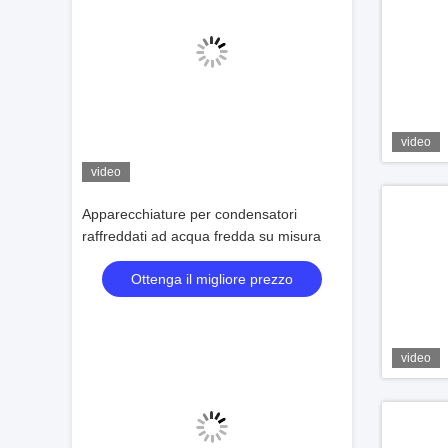
video
video
Apparecchiature per condensatori
raffreddati ad acqua fredda su misura
Ottenga il migliore prezzo
video