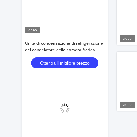
video
video
Unità di condensazione di refrigerazione
del congelatore della camera fredda
Ottenga il migliore prezzo
video