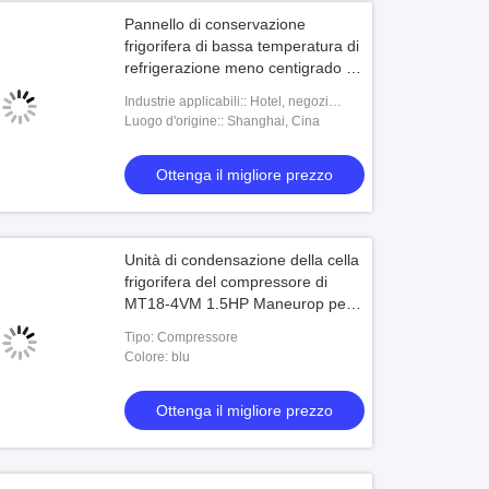
Pannello di conservazione
frigorifera di bassa temperatura di
refrigerazione meno centigrado 25
gradi
Industrie applicabili:: Hotel, negozi
dell'indumento, negozi di materiale da
Luogo d'origine:: Shanghai, Cina
costruzione, officine riparazioni del
macchinar
Ottenga il migliore prezzo
Unità di condensazione della cella
frigorifera del compressore di
MT18-4VM 1.5HP Maneurop per
refrigerazione
Tipo: Compressore
Colore: blu
Ottenga il migliore prezzo