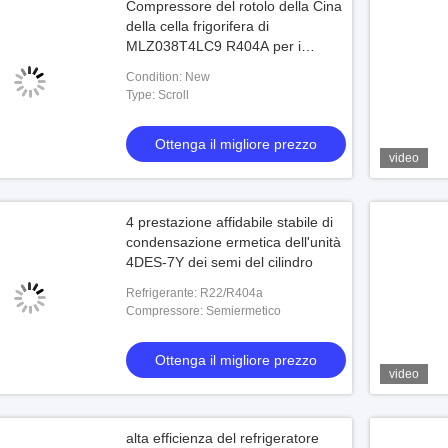
Compressore del rotolo della Cina
della cella frigorifera di
MLZ038T4LC9 R404A per i
condizionatori d'aria e la
Condition: New
refrigerazione (5ton R22 3pH
Type: Scroll
380~420volt
Ottenga il migliore prezzo
video
4 prestazione affidabile stabile di
condensazione ermetica dell'unità
4DES-7Y dei semi del cilindro
Refrigerante: R22/R404a
Compressore: Semiermetico
Ottenga il migliore prezzo
video
alta efficienza del refrigeratore