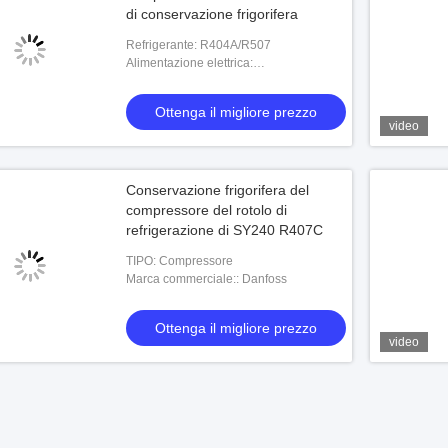
di conservazione frigorifera
Refrigerante: R404A/R507
Alimentazione elettrica:
220V380V460V575V-3PH/50HZ/60HZ
Ottenga il migliore prezzo
video
Conservazione frigorifera del
compressore del rotolo di
refrigerazione di SY240 R407C
TIPO: Compressore
Marca commerciale:: Danfoss
Ottenga il migliore prezzo
video