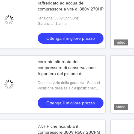
raffreddato ad acqua del
compressore a vite di 380V 270HP
Tensione: 380v/3ph/50hz
Garanzia:: 1 anno
Ottenga il migliore prezzo
video
corrente alternata del
compressore di conservazione
frigorifera del pistone di
refrigerazione 380V
Dopo servizio della garanzia:: Supporto
online
Posizione della sala d'esposizione::
Nessuno
Ottenga il migliore prezzo
video
7.5HP che ricambia il
compressore 380V R507 28CFM