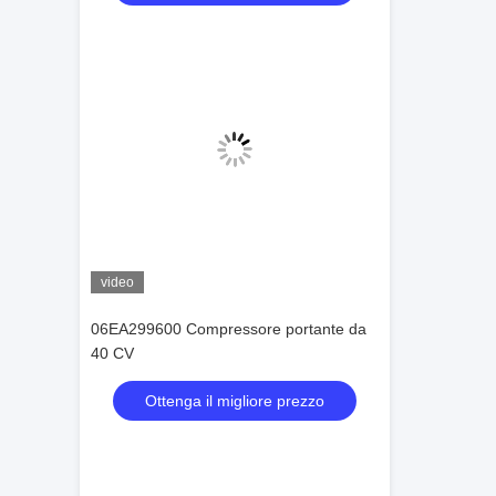
video
06EA299600 Compressore portante da
40 CV
Ottenga il migliore prezzo