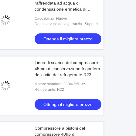
raffreddata ad acqua di
condensazione ermetica di
condensazione raffreddata ad
Circostanza: Nuovo
acqua dell'unità dell'unità dell'unità
Dopo servizio della garanzia:: Supporto
di refrigerazione del congelatore
online
R22 8HP
Ottenga il migliore prezzo
Linea di scarico del compressore
45mm di conservazione frigorifera
della vite del refrigerante R22
Motore standard: 380V/3/50Hz-
460/3/60Hz
Refrigerante: R22
Ottenga il migliore prezzo
Compressore a pistoni del
compressore 40hp di