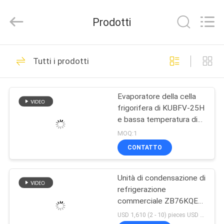
Shanghai KUB
Refrigeration
Equipment
Prodotti
Co.,
Ltd..
All
Rights
Reserved.
CASA
118
Tutti i prodotti
unità condensatrice
PRODOTTI
refrigerazione
Evaporatore della cella
frigorifera di KUBFV-25H
MOSTRA
e bassa temperatura di
VR
condensazione dell'unità
MOQ:1
CONTATTO
32
CIRCA
Piccola unità di
Unità di condensazione di
NOI
refrigerazione
condensazione
commerciale ZB76KQE-
GIRO
10HP e unità di
USD 1,610 (2 - 10) pieces USD 1,534 >= 11 pieces MOQ:2 (pieces)