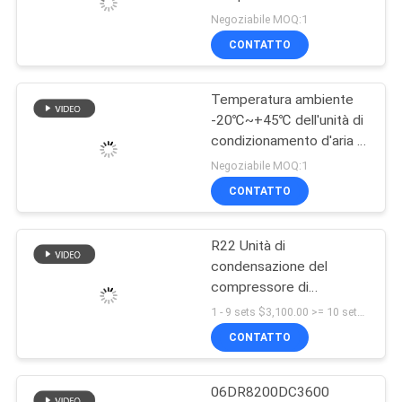
UNA
inversione di fase
Negoziabile MOQ:1
CITAZIONE
CONTATTO
37
Unità di
Temperatura ambiente
MAPPA
-20℃~+45℃ dell'unità di
condensazione
DEL
condizionamento d'aria di
R407c per il
SITO
raffreddate ad
Negoziabile MOQ:1
raffreddamento
CONTATTO
acqua
commerciale
POLITICA
R22 Unità di
SULLA
21
condensazione del
PRIVACY
Evaporatori della
compressore di
refrigerazione KUB
1 - 9 sets $3,100.00 >= 10 sets $3,000.00 MOQ:1 (pezzi)
stanza fresca
FH120 4TES-12H 4TCS-
CONTATTO
12.2 4TES-12
06DR8200DC3600