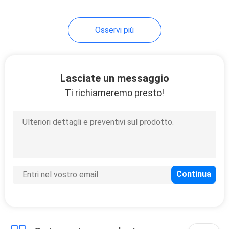
7
Osservi più
Porte di
conservazione
frigorifera
Lasciate un messaggio
Ti richiameremo presto!
110
Compressore di
conservazione
frigorifera