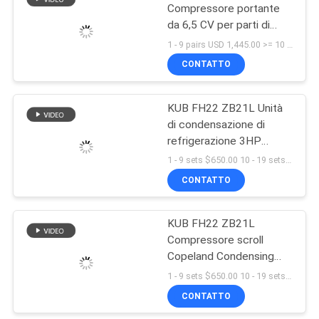
Compressore portante
da 6,5 CV per parti di
14
refrigerazione
1 - 9 pairs USD 1,445.00 >= 10 pairs USD 1,375.00 MOQ:1 (pezzi)
La D scrive
CONTATTO
l'evaporatore a
KUB FH22 ZB21L Unità
macchina
di condensazione di
refrigerazione 3HP
Compressore a rotolo
1 - 9 sets $650.00 10 - 19 sets $600.00 >= 20 sets $580.00 MOQ:1 set
Unità di condensazione di
CONTATTO
36
Copeland
scambiatore di
KUB FH22 ZB21L
Compressore scroll
calore
Copeland Condensing
Unit Camera fredda 3HP
1 - 9 sets $650.00 10 - 19 sets $600.00 >= 20 sets $580.00 MOQ:1 set
Condensing Unit
CONTATTO