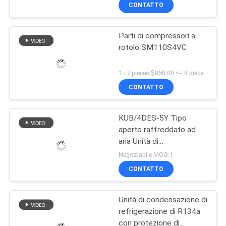
condensazione R404A
DELLA
CONTATTO
per camera fredda
FABBRICA
Parti di compressori a
14
rotolo SM110S4VC
CONTROLLO
Unità di
DI
1 - 7 pieces $850.00 >= 8 pieces $800.00 MOQ:1 (pezzi)
condensazione
QUALITÀ
CONTATTO
ermetica dei semi
KUB/4DES-5Y Tipo
CONTATTICI
aperto raffreddato ad
aria Unità di
74
NOTIZIE
condensazione marina da
Negoziabile MOQ:1
5 HP Tubo di rame Fin
Unità di
CONTATTO
resistente alla corrosione
CASI
condensazione
Unità di condensazione di
raffreddata aria
refrigerazione di R134a
RICHIEDA
con protezione di